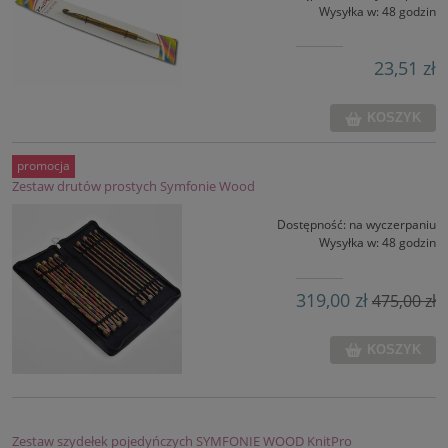
Wysyłka w:
48 godzin
23,51 zł
KOSZYK
promocja
Zestaw drutów prostych Symfonie Wood
Dostępność:
na wyczerpaniu
Wysyłka w:
48 godzin
319,00 zł
475,00 zł
KOSZYK
Zestaw szydełek pojedyńczych SYMFONIE WOOD KnitPro