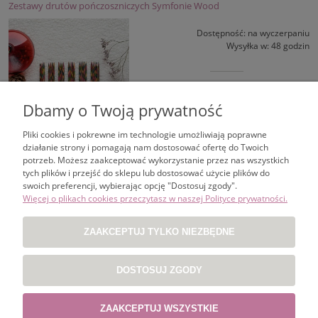
Zestawy drutów pończoszniczych Symfonie Wood
Dostępność:
na wyczerpaniu
Wysyłka w:
48 godzin
150,00 zł
Dbamy o Twoją prywatność
KOSZYK
Pliki cookies i pokrewne im technologie umożliwiają poprawne
działanie strony i pomagają nam dostosować ofertę do Twoich
potrzeb. Możesz zaakceptować wykorzystanie przez nas wszystkich
tych plików i przejść do sklepu lub dostosować użycie plików do
swoich preferencji, wybierając opcję "Dostosuj zgody".
ZAKUPY
Więcej o plikach cookies przeczytasz w naszej Polityce prywatności.
POMOC
ZAAKCEPTUJ TYLKO NIEZBĘDNE
MOJE KONTO
DOSTOSUJ ZGODY
INFORMACJE
ZAAKCEPTUJ WSZYSTKIE