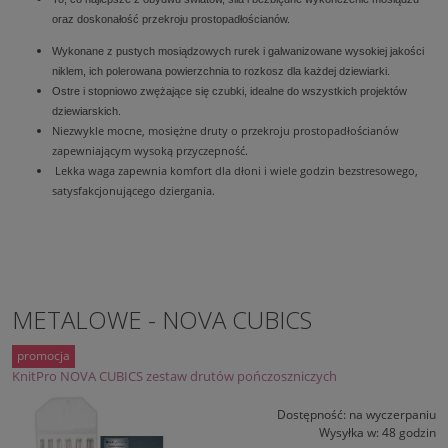
oraz doskonałość
przekroju prostopadłościanów.
Wykonane z pustych mosiądzowych rurek i galwanizowane wysokiej jakości
niklem, ich polerowana powierzchnia to rozkosz dla każdej dziewiarki.
Ostre i stopniowo zwężające się czubki, idealne do wszystkich projektów
dziewiarskich.
Niezwykle mocne, mosiężne druty o przekroju prostopadłościanów
zapewniającym wysoką przyczepność.
Lekka waga zapewnia komfort dla dłoni i wiele godzin bezstresowego,
satysfakcjonującego dziergania.
METALOWE - NOVA CUBICS
promocja
KnitPro NOVA CUBICS zestaw drutów pończoszniczych
Dostępność:
na wyczerpaniu
Wysyłka w:
48 godzin