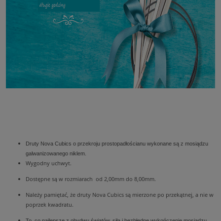
Druty Nova Cubics o przekroju prostopadłościanu wykonane są z mosiądzu
galwanizowanego niklem.
Wygodny uchwyt.
Dostępne są w rozmiarach od 2,00mm do 8,00mm.
Należy pamiętać, że druty Nova Cubics są mierzone po przekątnej, a nie w
poprzek kwadratu.
To, co najlepsze z obydwu światów, siła i bezbłędne wykończenie mosiądzu