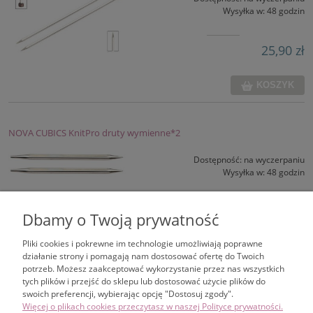
Wysyłka w:
48 godzin
25,90 zł
KOSZYK
NOVA CUBICS KnitPro druty wymienne*2
Dostępność:
na wyczerpaniu
Wysyłka w:
48 godzin
26,90 zł
Dbamy o Twoją prywatność
Pliki cookies i pokrewne im technologie umożliwiają poprawne
KOSZYK
działanie strony i pomagają nam dostosować ofertę do Twoich
potrzeb. Możesz zaakceptować wykorzystanie przez nas wszystkich
tych plików i przejść do sklepu lub dostosować użycie plików do
swoich preferencji, wybierając opcję "Dostosuj zgody".
ZAKUPY
Więcej o plikach cookies przeczytasz w naszej Polityce prywatności.