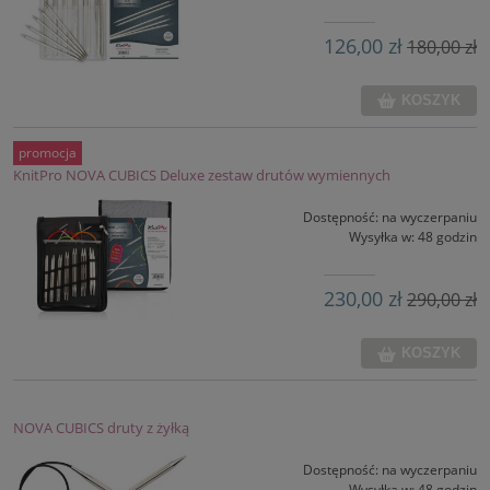
126,00 zł
180,00 zł
KOSZYK
promocja
KnitPro NOVA CUBICS Deluxe zestaw drutów wymiennych
Dostępność:
na wyczerpaniu
Wysyłka w:
48 godzin
230,00 zł
290,00 zł
KOSZYK
NOVA CUBICS druty z żyłką
Dostępność:
na wyczerpaniu
Wysyłka w:
48 godzin