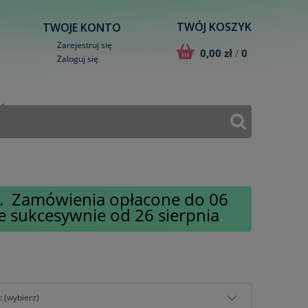
TWÓJ KOSZYK
TWOJE KONTO
Zarejestruj się
0,00 zł
/
0
Zaloguj się
T
ty. Zamówienia opłacone do 06
e sukcesywnie od 26 sierpnia
.
: (wybierz)