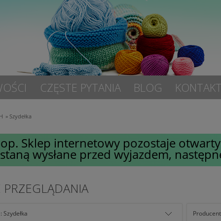
OŚCI
CZĘSTE PYTANIA
BLOG
KONTAK
H
»
Szydełka
op. Sklep internetowy pozostaje otwar
ostaną wysłane przed wyjazdem, następn
E PRZEGLĄDANIA
: Szydełka
Producent