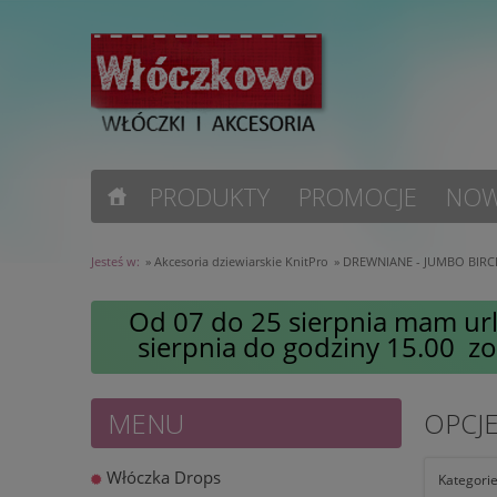
PRODUKTY
PROMOCJE
NOW
Jesteś w:
»
Akcesoria dziewiarskie KnitPro
»
DREWNIANE - JUMBO BIRC
Od 07 do 25 sierpnia mam url
sierpnia do godziny 15.00 z
MENU
OPCJ
Włóczka Drops
Kategorie