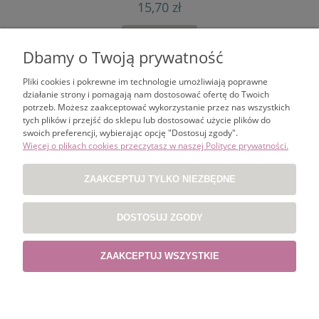
15,70 zł
KOSZYK
Dbamy o Twoją prywatność
Pliki cookies i pokrewne im technologie umożliwiają poprawne
działanie strony i pomagają nam dostosować ofertę do Twoich
«
1
2
3
4
»
potrzeb. Możesz zaakceptować wykorzystanie przez nas wszystkich
tych plików i przejść do sklepu lub dostosować użycie plików do
swoich preferencji, wybierając opcję "Dostosuj zgody".
ZAKUPY
Więcej o plikach cookies przeczytasz w naszej Polityce prywatności.
POMOC
ZAAKCEPTUJ TYLKO NIEZBĘDNE
MOJE KONTO
DOSTOSUJ ZGODY
INFORMACJE
ZAAKCEPTUJ WSZYSTKIE
Projekt i wykonanie:
Gabiec.pl
POKAŻ PEŁNĄ WERSJĘ STRONY