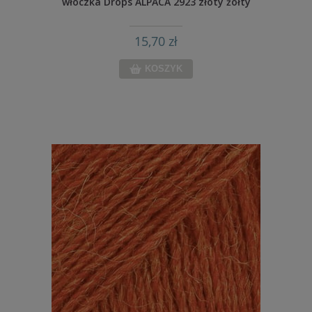
włóczka Drops ALPACA 2923 złoty żółty
15,70 zł
KOSZYK