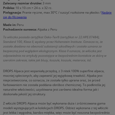
Zalecany rozmiar drutów:
3 mm
Próbka:
10 x 10 cm = 24 o. x 32 rz.
Pielęgnacja
: Pranie ręczne, max 30°C / suszyć rozłożone na płasko /
Nadaje
się do filcowania
Made in:
Peru
Pochodzenie surowca:
Alpaka z Peru
Ta włóczka posiada certyfikat Oeko-Tex® (certyfikat nr 22.HPE.07484),
Standard 100, Klasa II, wydany przez Hohenstein Institute. Oznacza to, że
została zbadana na obecność substancji szkodliwych i została uznana za
bezpieczną pod względem ekologicznym. Klasa II oznacza, że włóczka jest
odpowiednia na artykuły pozostające w bezpośrednim kontakcie ze skórą w
szerokim zakresie, takie jak bluzy, koszule, koszule, materace, itd.
DROPS Alpaca jest wspaniałą przędzą, z 3 nitek 100% superfine alpaca,
mocniej splecionych, aby zapewnić jej wyjątkową trwałość. Alpaka jest
nieprzetworzona, co oznacza, że została tylko uprana oraz, że przed
farbowaniem nie została poddana obróbce chemicznej. To podkreśla jej
naturalne właściwości, uzyskiwana jest zarówno idealna forma jak i
doskonała jakość jej struktury.
Z włóczki DROPS Alpaca może być wykonana duża i zróżnicowana gama
modeli występujących w kolekcjach DROPS. Odzież wykonana z tej włóczki
jest lekka i wygodna, bardzo miękka, więc może być noszona bezpośrednio