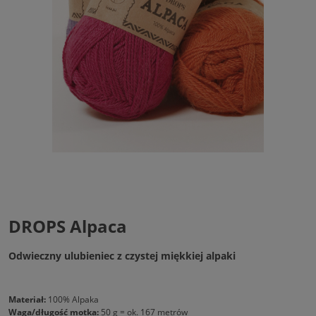
DROPS Alpaca
Odwieczny ulubieniec z czystej miękkiej alpaki
Materiał:
100% Alpaka
Waga/długość motka:
50 g = ok. 167 metrów