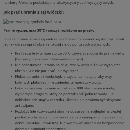
na skórę. Ubrania posiadają charakterystyczny zachwycający połysk.
Jak prać ubrania z tej włóczki?
Pranie ręczne, max 30°C / suszyć rozłożone na płasko
Zamiast prania rozważ wywietrzenie ubrania, to powinno wystarczyć. Jeżeli
jednak chcesz uprać ubranie, stosuj się do poniższych wytycznych:
Prać ręcznie w temperaturze 30ºC używając środka do prania wełny
(bez enzymów i składników wybielających).
Nie pozostawiać ubrania na długi czas w wodzie. Lekko wygniatać
ubranie, ale nie pocierać i nie wykręcać.
Płukać ubranie, aż woda będzie czysta, pamiętając, aby przy
kolejnych płukaniach nie zmieniać temperatury wody.
Lekko odwirować ubranie w pralce ok. 800 obrotów na minutę,
wybierając program, który na początku NIE pobiera wody, lub
dokładnie odcisnąć w ręczniku. Ubranie nie powinno być skręcane
ani zwijane.
Rozłożyć (nie rozwieszać) ubranie do suszenia, najlepiej na ciepłej
podłodze w łazience lub na suszarce ustawionej w pomieszczeniu o
dobrej cyrkulacji powietrza. Nie wystawiać ubrania na bezpośrednie
działanie promieni słonecznych.