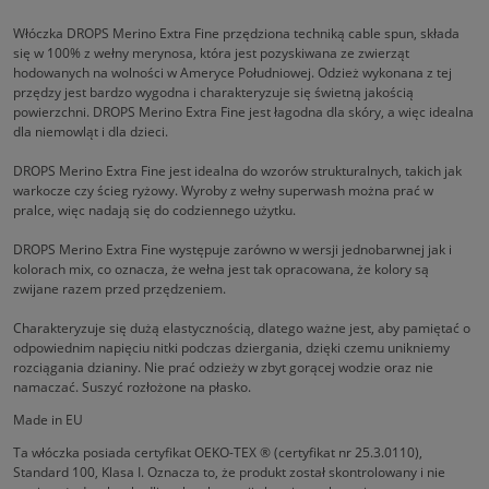
Włóczka DROPS Merino Extra Fine przędziona techniką cable spun, składa
się w 100% z wełny merynosa, która jest pozyskiwana ze zwierząt
hodowanych na wolności w Ameryce Południowej. Odzież wykonana z tej
przędzy jest bardzo wygodna i charakteryzuje się świetną jakością
powierzchni. DROPS Merino Extra Fine jest łagodna dla skóry, a więc idealna
dla niemowląt i dla dzieci.
DROPS Merino Extra Fine jest idealna do wzorów strukturalnych, takich jak
warkocze czy ścieg ryżowy. Wyroby z wełny superwash można prać w
pralce, więc nadają się do codziennego użytku.
DROPS Merino Extra Fine występuje zarówno w wersji jednobarwnej jak i
kolorach mix, co oznacza, że wełna jest tak opracowana, że kolory są
zwijane razem przed przędzeniem.
Charakteryzuje się dużą elastycznością, dlatego ważne jest, aby pamiętać o
odpowiednim napięciu nitki podczas dziergania, dzięki czemu unikniemy
rozciągania dzianiny. Nie prać odzieży w zbyt gorącej wodzie oraz nie
namaczać. Suszyć rozłożone na płasko.
Made in EU
Ta włóczka posiada certyfikat OEKO-TEX ® (certyfikat nr 25.3.0110),
Standard 100, Klasa I. Oznacza to, że produkt został skontrolowany i nie