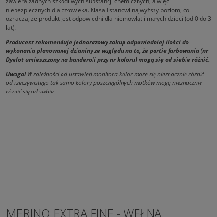
zawiera żadnych szkodliwych substancji chemicznych, a więc
niebezpiecznych dla człowieka. Klasa I stanowi najwyższy poziom, co
oznacza, że produkt jest odpowiedni dla niemowląt i małych dzieci (od 0 do 3
lat).
Producent rekomenduje jednorazowy zakup odpowiedniej ilości do
wykonania planowanej dzianiny ze względu na to, że partie farbowania (nr
Dyelot umieszczony na banderoli przy nr koloru) mogą się od siebie różnić.
Uwaga!
W zależności od ustawień monitora kolor może się nieznacznie różnić
od rzeczywistego tak samo kolory poszczególnych motków mogą nieznacznie
różnić się od siebie.
MERINO EXTRA FINE - WEŁNA