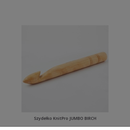
Szydełko KnitPro JUMBO BIRCH