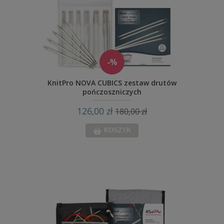
-%
KnitPro NOVA CUBICS zestaw drutów
pończoszniczych
126,00 zł
180,00 zł
KOSZYK