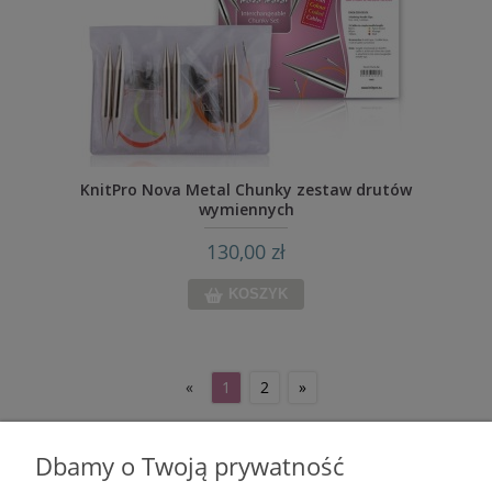
KnitPro Nova Metal Chunky zestaw drutów
wymiennych
130,00 zł
KOSZYK
«
1
2
»
Dbamy o Twoją prywatność