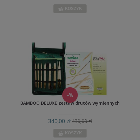
KOSZYK
-%
BAMBOO DELUXE zestaw drutów wymiennych
340,00 zł
430,00 zł
KOSZYK