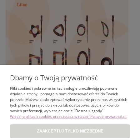
Dbamy o Twoją prywatność
Pliki cookies i pokrewne im technologie umożliwiają poprawne
działanie strony i pomagają nam dostosować ofertę do Twoich
Nie znaleziono produktów spełniających podane kryteria.
potrzeb. Możesz zaakceptować wykorzystanie przez nas wszystkich
tych plików i przejść do sklepu lub dostosować użycie plików do
swoich preferencji, wybierając opcję "Dostosuj zgody".
ZAKUPY
Więcej o plikach cookies przeczytasz w naszej Polityce prywatności.
POMOC
ZAAKCEPTUJ TYLKO NIEZBĘDNE