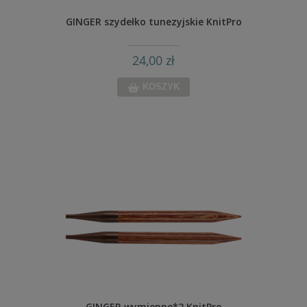
GINGER szydełko tunezyjskie KnitPro
24,00 zł
KOSZYK
GINGER wymienne*2 KnitPro