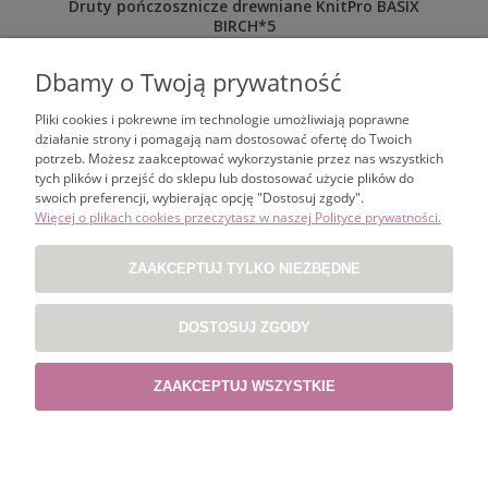
Druty pończosznicze drewniane KnitPro BASIX
BIRCH*5
18,00 zł
Dbamy o Twoją prywatność
KOSZYK
Pliki cookies i pokrewne im technologie umożliwiają poprawne
działanie strony i pomagają nam dostosować ofertę do Twoich
potrzeb. Możesz zaakceptować wykorzystanie przez nas wszystkich
tych plików i przejść do sklepu lub dostosować użycie plików do
swoich preferencji, wybierając opcję "Dostosuj zgody".
ZAKUPY
Więcej o plikach cookies przeczytasz w naszej Polityce prywatności.
POMOC
ZAAKCEPTUJ TYLKO NIEZBĘDNE
MOJE KONTO
DOSTOSUJ ZGODY
INFORMACJE
ZAAKCEPTUJ WSZYSTKIE
Projekt i wykonanie:
Gabiec.pl
POKAŻ PEŁNĄ WERSJĘ STRONY