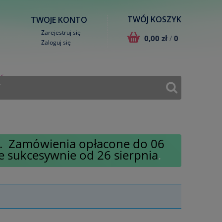
TWÓJ KOSZYK
TWOJE KONTO
Zarejestruj się
0,00 zł
/
0
Zaloguj się
T
ty. Zamówienia opłacone do 06
e sukcesywnie od 26 sierpnia
.