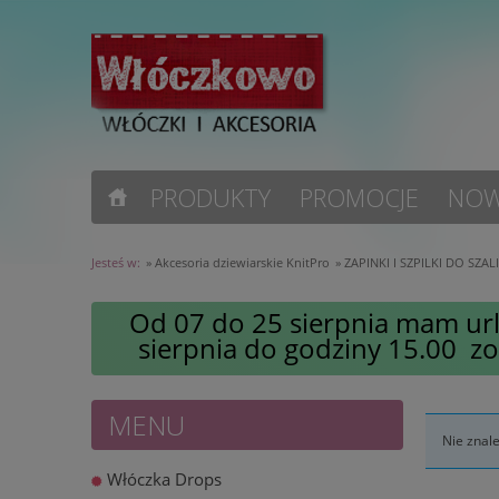
PRODUKTY
PROMOCJE
NOW
Jesteś w:
»
Akcesoria dziewiarskie KnitPro
»
ZAPINKI I SZPILKI DO SZA
Od 07 do 25 sierpnia mam url
sierpnia do godziny 15.00 z
MENU
Nie znal
Włóczka Drops