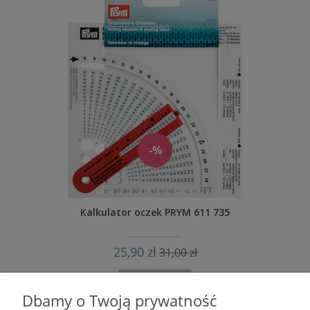
-%
Kalkulator oczek PRYM 611 735
25,90 zł
31,00 zł
KOSZYK
Dbamy o Twoją prywatność