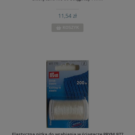
11,54 zł
KOSZYK
Elastyczna nitka do wrabiania w ściągacze PRYM 977