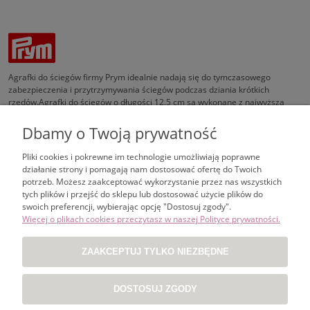
Agrafki do ściegów firmy Prym idealnie nadają się do tymczasowego
zabezpieczenia i przytrzymywania ściegów podczas dziania krótkich
rzędów.Agrafki do ściegów o długości 12,5 cm są wykonane z najwyższą
starannością z elastycznego aluminium. W pełni wolne od zadziorów
wykonanie i zaokrąglona końcówka gwarantują maksymalną ochronę
Dbamy o Twoją prywatność
obrabianego materiału.Agrafki do ściegów Prym mogą być używane do
zabezpieczania ściegów we wszelkiego rodzaju robótkach. Prym oferuje te
Pliki cookies i pokrewne im technologie umożliwiają poprawne
uchwyty ściegów w zestawie 2 sztuk.
działanie strony i pomagają nam dostosować ofertę do Twoich
potrzeb. Możesz zaakceptować wykorzystanie przez nas wszystkich
tych plików i przejść do sklepu lub dostosować użycie plików do
swoich preferencji, wybierając opcję "Dostosuj zgody".
ZAKUPY
Więcej o plikach cookies przeczytasz w naszej Polityce prywatności.
POMOC
ZAAKCEPTUJ TYLKO NIEZBĘDNE
MOJE KONTO
DOSTOSUJ ZGODY