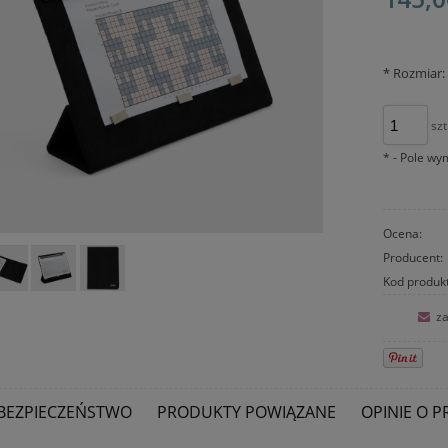
*
Rozmiar:
szt
*
- Pole w
Ocena:
Producent:
Kod produk
za
BEZPIECZEŃSTWO
PRODUKTY POWIĄZANE
OPINIE O P