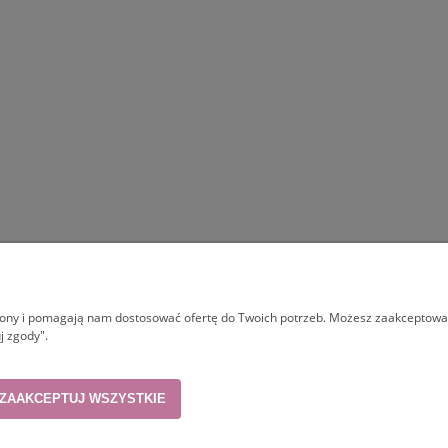
MOJE KONTO
INFORMACJE
trony i pomagają nam dostosować ofertę do Twoich potrzeb. Możesz zaakceptować 
Logowanie
O sklepie
j zgody".
Moje zamówienia
Kontakt
Przechowalnia
Polecane strony
ZAAKCEPTUJ WSZYSTKIE
Ustawienia konta