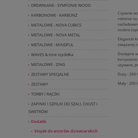
DREWNIANE - SYMFONIE WOOD
Czytanie wz
KARBONOWE - KARBONZ
robienia na
naśladowan
METALOWE - NOVA CUBICS
osobno (opc
METALOWE - NOVA METAL
Elegancki ko
związanej 
METALOWE - MINDFUL
Dostępne w 
WAVES & inne szydełka
korzystanie
METALOWE - ZING
używane, pr
Duży - 260
ZESTAWY SPECJALNE
Mały - 200
ZESTAWY
TORBY I RĄCZKI
ZAPINKI I SZPILKI DO SZALI, CHUST I
SWETRÓW
Dodatki
Stojak do wzorów dziewiarskich