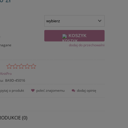
KOSZYK
.
ymagane
dodaj do przechowalni
KnitPro
tu:
8A9D-45016
pytaj o produkt
poleć znajomemu
dodaj opinię
RODUKCIE (0)