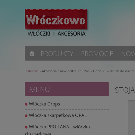
PRODUKTY
PROMOCJE
NOW
Jesteś w:
»
Akcesoria dziewiarskie KnitPro
»
Dodatki
»
Stojak do wzoró
MENU
STOJA
Włóczka Drops
Włóczka skarpetkowa OPAL
Włóczka PRO LANA - włóczka
skarpetkowa