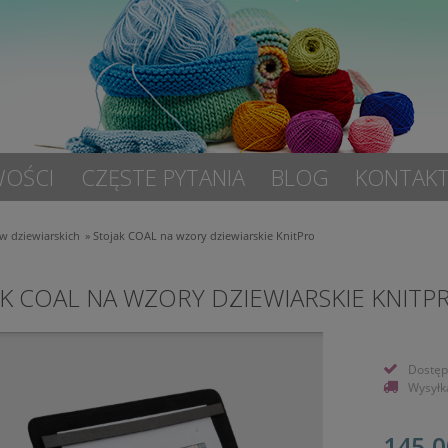
OŚCI
CZĘSTE PYTANIA
BLOG
KONTAK
w dziewiarskich
»
Stojak COAL na wzory dziewiarskie KnitPro
K COAL NA WZORY DZIEWIARSKIE KNITP
Dostęp
Wysyłk
145,0