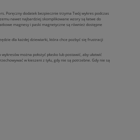
pers. Poręczny dodatek bezpiecznie trzyma Twój wykres podczas
 czemu nawet najbardziej skomplikowane wzory są łatwe do
datkowe magnesy i paski magnetyczne są również dostępne
ędzie dla każdej dziewiarki, która chce pozbyć się frustracji
 wykresów można położyć płasko lub postawić, aby ułatwić
rzechowywać w kieszeni z tyłu, gdy nie są potrzebne. Gdy nie są