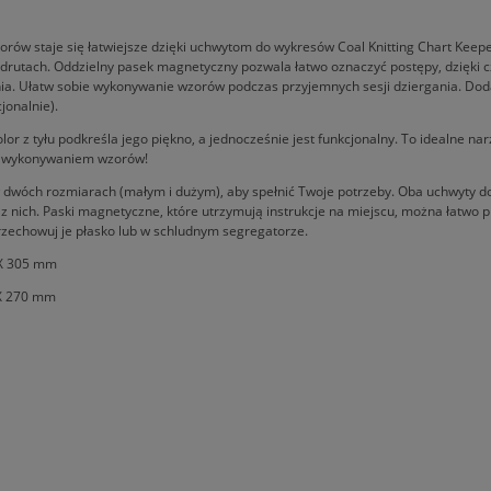
orów staje się łatwiejsze dzięki uchwytom do wykresów Coal Knitting Chart Kee
 drutach. Oddzielny pasek magnetyczny pozwala łatwo oznaczyć postępy, dzięki
ia. Ułatw sobie wykonywanie wzorów podczas przyjemnych sesji dziergania. Do
jonalnie).
lor z tyłu podkreśla jego piękno, a jednocześnie jest funkcjonalny. To idealne narz
z wykonywaniem wzorów!
dwóch rozmiarach (małym i dużym), aby spełnić Twoje potrzeby. Oba uchwyty do
 z nich. Paski magnetyczne, które utrzymują instrukcje na miejscu, można łatwo p
zechowuj je płasko lub w schludnym segregatorze.
 X 305 mm
 X 270 mm