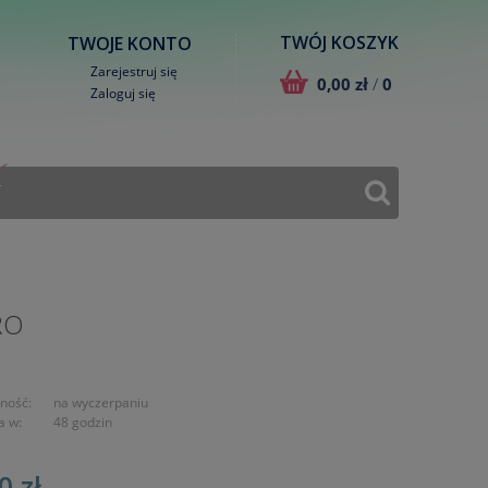
TWÓJ KOSZYK
TWOJE KONTO
Zarejestruj się
0,00 zł
/
0
Zaloguj się
T
RO
ność:
na wyczerpaniu
a w:
48 godzin
0 zł