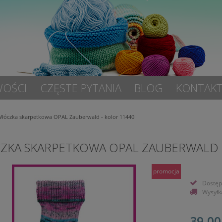
OŚCI
CZĘSTE PYTANIA
BLOG
KONTAK
łóczka skarpetkowa OPAL Zauberwald - kolor 11440
ZKA SKARPETKOWA OPAL ZAUBERWALD 
promocja
Dostęp
Wysyłk
39,00