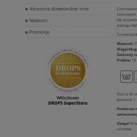
Akcesoria dziewiarskie: inne
Czterowars
kolorowych 
ale oczywiś
Nowości
jednego kłę
Promocje
Ta mieszank
Materiał:
75
Waga/dług
Zalecany r
Próbka:
10 
Prać w 40 s
poziomie 1.
Producent r
umieszczony
Uwaga!
W za
od siebie.