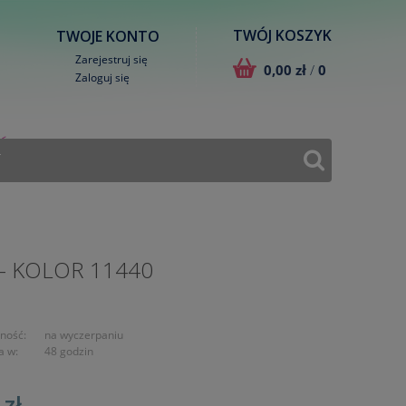
TWÓJ KOSZYK
TWOJE KONTO
Zarejestruj się
0,00 zł
/
0
Zaloguj się
T
- KOLOR 11440
ność:
na wyczerpaniu
a w:
48 godzin
 zł