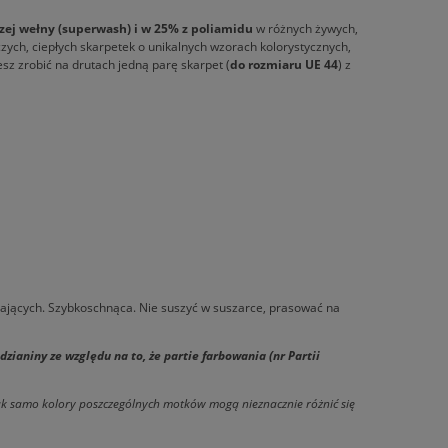
zej wełny (superwash) i w 25% z
poliamidu
w różnych żywych,
zych, ciepłych skarpetek o unikalnych wzorach kolorystycznych,
sz zrobić na drutach jedną parę skarpet (
do rozmiaru UE 44
) z
ających. Szybkoschnąca. Nie suszyć w suszarce, prasować na
aniny ze względu na to, że partie farbowania (nr Partii
tak samo kolory poszczególnych motków mogą nieznacznie różnić się