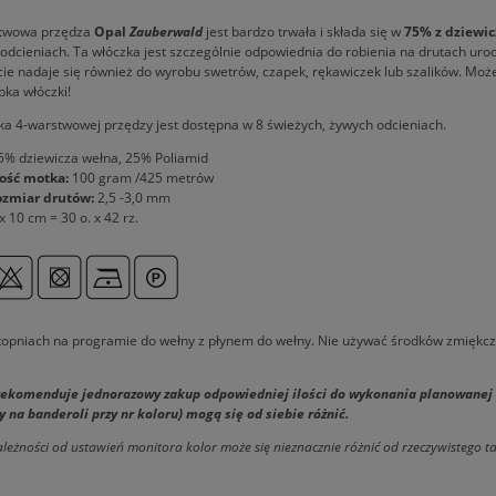
twowa przędza
Opal
Zauberwald
jest bardzo trwała i składa się w
75% z dziewic
odcieniach. Ta włóczka jest szczególnie odpowiednia do robienia na drutach uroc
cie nadaje się również do wyrobu swetrów, czapek, rękawiczek lub szalików. Może
bka włóczki!
a 4-warstwowej przędzy jest dostępna w 8 świeżych, żywych odcieniach.
% dziewicza wełna, 25% Poliamid
ość motka:
100 gram /425 metrów
ozmiar drutów:
2,5 -3,0 mm
x 10 cm = 30 o. x 42 rz.
topniach na programie do wełny z płynem do wełny. Nie używać środków zmiękcz
ekomenduje jednorazowy zakup odpowiedniej ilości do wykonania planowanej dzi
 na banderoli przy nr koloru) mogą się od siebie różnić.
leżności od ustawień monitora kolor może się nieznacznie różnić od rzeczywistego 