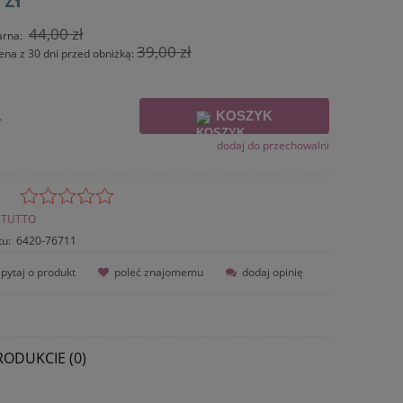
44,00 zł
arna:
39,00 zł
ena z 30 dni przed obniżką:
KOSZYK
.
dodaj do przechowalni
TUTTO
tu:
6420-76711
pytaj o produkt
poleć znajomemu
dodaj opinię
RODUKCIE (0)