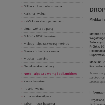
Glitter - nitka metalizowana
DROP
Karisma - wełna
Miękka i 
Kid-Silk - moher z jedwabiem
Lima - wełna z alpaką
Materiał:
45
MAGIC - 100% bawełna
Waga/długo
Zalecany r
Melody - alpaka z wełną merinos
Próbka:
10 
Merino Extra Fine - wełna
Pielęgnacja
Superwash
Muskat - bawełna
Made in:
Pe
Nepal - wełna z alpacą
Pochodzeni
Nord - alpaca z wełną i poliamidem
Ta włóczka 
na obecność
Paris - bawełna
pozostające 
Polaris - wełna
Informacj
Puna - wełna Alpaca
Przędziona 
Safran - 100% bawełna
zachowania 