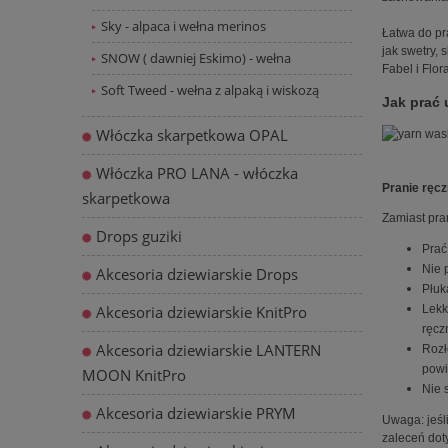
Sky - alpaca i wełna merinos
Łatwa do pr
jak swetry,
SNOW ( dawniej Eskimo) - wełna
Fabel i Flora
Soft Tweed - wełna z alpaką i wiskozą
Jak prać 
Włóczka skarpetkowa OPAL
Włóczka PRO LANA - włóczka
Pranie ręcz
skarpetkowa
Zamiast pra
Drops guziki
Prać
Nie 
Akcesoria dziewiarskie Drops
Płuk
Akcesoria dziewiarskie KnitPro
Lekk
ręcz
Akcesoria dziewiarskie LANTERN
Rozł
powi
MOON KnitPro
Nie 
Akcesoria dziewiarskie PRYM
Uwaga: jeśl
zaleceń doty