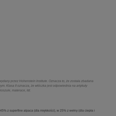
 wydany przez Hohenstein Institute. Oznacza to, że została zbadana
m. Klasa II oznacza, że włóczka jest odpowiednia na artykuły
oszule, materace, itd.
% z superfine alpaca (dla miękkości), w 25% z wełny (dla ciepła i