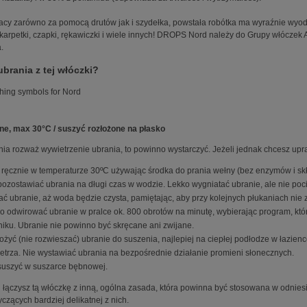
acy zarówno za pomocą drutów jak i szydełka, powstała robótka ma wyraźnie wyodr
 skarpetki, czapki, rękawiczki i wiele innych! DROPS Nord należy do Grupy włócze
.
ubrania z tej włóczki?
ne, max 30°C / suszyć rozłożone na płasko
nia rozważ wywietrzenie ubrania, to powinno wystarczyć. Jeżeli jednak chcesz upra
 ręcznie w temperaturze 30ºC używając środka do prania wełny (bez enzymów i sk
pozostawiać ubrania na długi czas w wodzie. Lekko wygniatać ubranie, ale nie poci
ać ubranie, aż woda będzie czysta, pamiętając, aby przy kolejnych płukaniach nie
o odwirować ubranie w pralce ok. 800 obrotów na minutę, wybierając program, któ
niku. Ubranie nie powinno być skręcane ani zwijane.
ożyć (nie rozwieszać) ubranie do suszenia, najlepiej na ciepłej podłodze w łazien
etrza. Nie wystawiać ubrania na bezpośrednie działanie promieni słonecznych.
suszyć w suszarce bębnowej.
i łączysz tą włóczkę z inną, ogólna zasada, która powinna być stosowana w odniesi
czących bardziej delikatnej z nich.