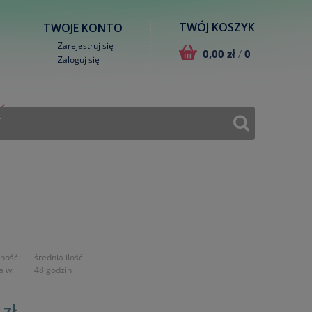
TWÓJ KOSZYK
TWOJE KONTO
Zarejestruj się
0,00 zł
/
0
Zaloguj się
T
ność:
średnia ilość
a w:
48 godzin
 zł