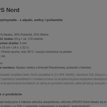
S Nord
wytrzymała - z alpaki, wełny i poliamidu
% Alpaka, 30% Poliamid, 25% Wełna
ść motka:
50 g = ok. 170 metrów
ozmiar drutów:
3 mm
x 10 cm = 24 o. x 32 rz.
: Pranie ręczne, max 30°C / suszyć rozłożone na płasko
:
nie
ru
e surowca:
Alpaka i wełna z Ameryki Południowej, poliamid z Niemiec
posiada certyfikat Oeko-Tex® (certyfikat nr 23.HPE.36896), Standard 100, Klasa II,
 substancji szkodliwych i została uznana za bezpieczną pod względem ekologiczny
w bezpośrednim kontakcie ze skórą w szerokim zakresie, takie jak bluzy, koszule, k
e o produkcie
jak tradycyjna 4-nitkowa włóczka skarpetkowa, włóczka DROPS Nord składa się w 45
kształtu) i w 30% z poliamidu (odpowiada za trwałość i wytrzymałość).