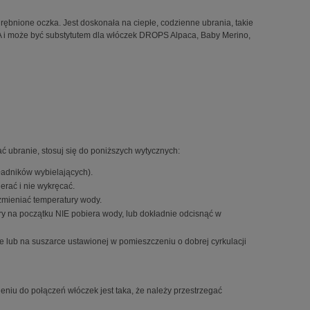
ębnione oczka. Jest doskonała na ciepłe, codzienne ubrania, takie
k A i może być substytutem dla włóczek DROPS Alpaca, Baby Merino,
ć ubranie, stosuj się do poniższych wytycznych:
ładników wybielających).
erać i nie wykręcać.
 zmieniać temperatury wody.
ry na początku NIE pobiera wody, lub dokładnie odcisnąć w
ce lub na suszarce ustawionej w pomieszczeniu o dobrej cyrkulacji
eniu do połączeń włóczek jest taka, że należy przestrzegać