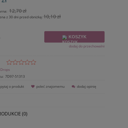
12,70 zł
arna:
10,10 zł
ena z 30 dni przed obniżką:
KOSZYK
.
dodaj do przechowalni
Drops
tu:
7D97-51313
pytaj o produkt
poleć znajomemu
dodaj opinię
RODUKCIE (0)