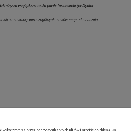
aniny ze względu na to, że partie farbowania (nr Dyelot
ego tak samo kolory poszczególnych motków mogą nieznacznie
wykorzystanie przez nas wszystkich tych plików i przejść do sklepu lub