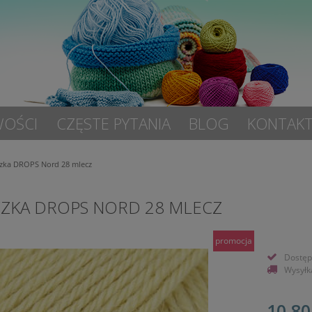
OŚCI
CZĘSTE PYTANIA
BLOG
KONTAK
zka DROPS Nord 28 mlecz
ZKA DROPS NORD 28 MLECZ
promocja
Dostęp
Wysyłk
10,80