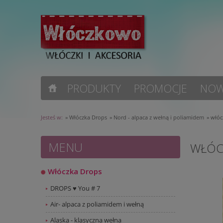
PRODUKTY
PROMOCJE
NOW
Jesteś w:
»
Włóczka Drops
»
Nord - alpaca z wełną i poliamidem
»
włóc
MENU
WŁÓC
Włóczka Drops
DROPS ♥ You # 7
Air- alpaca z poliamidem i wełną
Alaska - klasyczna wełna