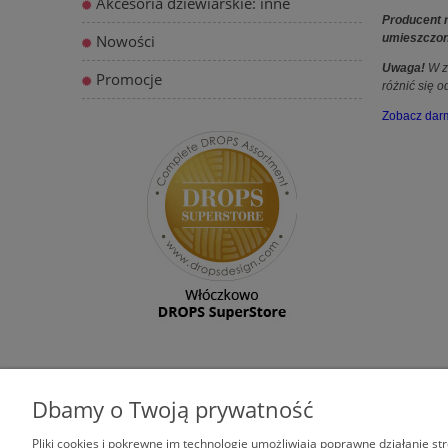
Akcesoria dziewiarskie: inne
Producent r
Nowości
umieszczony
Uwaga!
W z
Promocje
różnić się o
Zobacz dar
Dbamy o Twoją prywatność
ZAKUPY
POMOC
Pliki cookies i pokrewne im technologie umożliwiają poprawne działanie s