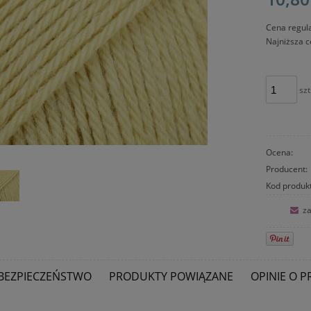
Cena regul
Najniższa c
szt
Ocena:
Producent:
Kod produk
za
BEZPIECZEŃSTWO
PRODUKTY POWIĄZANE
OPINIE O P