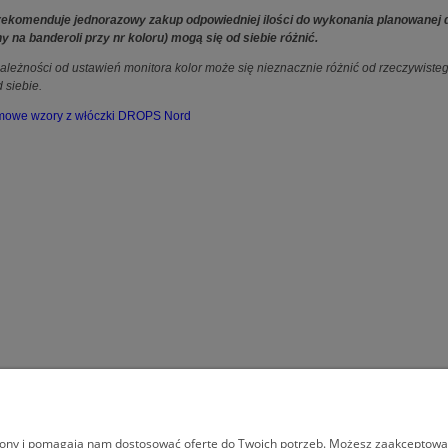
ekomenduje jednorazowy zakup odpowiedniej ilości do wykonania planowanej dzi
 na banderoli przy nr koloru) mogą się od siebie różnić.
ależności od ustawień monitora kolor może się nieznacznie różnić od rzeczywist
d siebie.
mowe wzory z włóczki DROPS Nord
MOJE KONTO
INFORMACJE
trony i pomagają nam dostosować ofertę do Twoich potrzeb. Możesz zaakceptować 