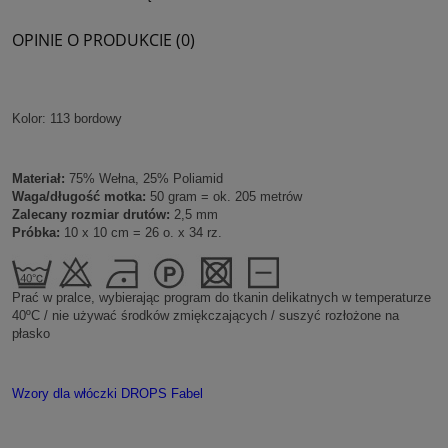
OPINIE O PRODUKCIE (0)
Kolor: 113 bordowy
Materiał:
75% Wełna, 25% Poliamid
Waga/długość motka:
50 gram = ok. 205 metrów
Zalecany rozmiar drutów:
2,5 mm
Próbka:
10 x 10 cm = 26 o. x 34 rz.
Prać w pralce, wybierając program do tkanin delikatnych w temperaturze
40ºC / nie używać środków zmiękczających / suszyć rozłożone na
płasko
Wzory dla włóczki DROPS Fabe
l