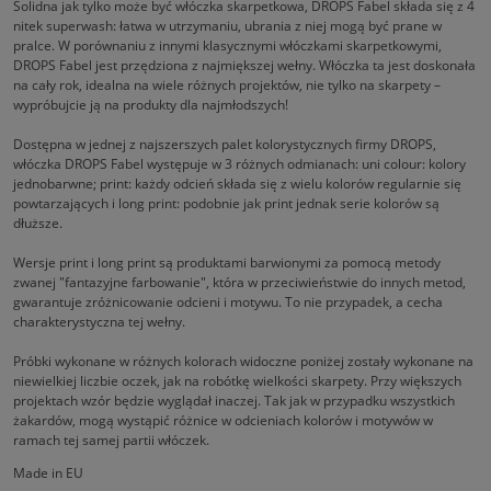
Solidna jak tylko może być włóczka skarpetkowa, DROPS Fabel składa się z 4
nitek superwash: łatwa w utrzymaniu, ubrania z niej mogą być prane w
pralce. W porównaniu z innymi klasycznymi włóczkami skarpetkowymi,
DROPS Fabel jest przędziona z najmiększej wełny. Włóczka ta jest doskonała
na cały rok, idealna na wiele różnych projektów, nie tylko na skarpety –
wypróbujcie ją na produkty dla najmłodszych!
Dostępna w jednej z najszerszych palet kolorystycznych firmy DROPS,
włóczka DROPS Fabel występuje w 3 różnych odmianach: uni colour: kolory
jednobarwne; print: każdy odcień składa się z wielu kolorów regularnie się
powtarzających i long print: podobnie jak print jednak serie kolorów są
dłuższe.
Wersje print i long print są produktami barwionymi za pomocą metody
zwanej "fantazyjne farbowanie", która w przeciwieństwie do innych metod,
gwarantuje zróżnicowanie odcieni i motywu. To nie przypadek, a cecha
charakterystyczna tej wełny.
Próbki wykonane w różnych kolorach widoczne poniżej zostały wykonane na
niewielkiej liczbie oczek, jak na robótkę wielkości skarpety. Przy większych
projektach wzór będzie wyglądał inaczej. Tak jak w przypadku wszystkich
żakardów, mogą wystąpić różnice w odcieniach kolorów i motywów w
ramach tej samej partii włóczek.
Made in EU