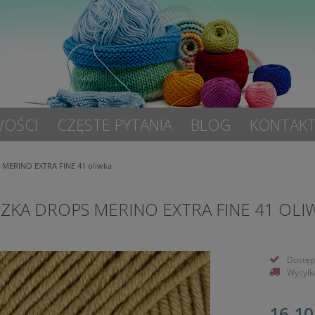
OŚCI
CZĘSTE PYTANIA
BLOG
KONTAK
 MERINO EXTRA FINE 41 oliwka
ZKA DROPS MERINO EXTRA FINE 41 OLI
Dostęp
Wysyłk
16,10