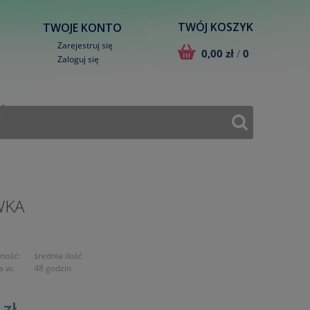
TWÓJ KOSZYK
TWOJE KONTO
Zarejestruj się
0,00 zł
/
0
Zaloguj się
T
WKA
ność:
średnia ilość
a w:
48 godzin
 zł