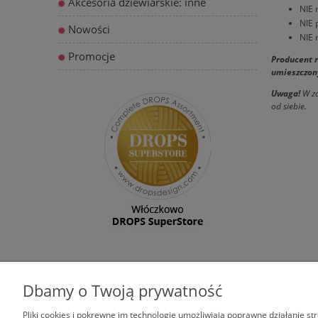
Akcesoria dziewiarskie: inne
NIE 
NIE 
Nowości
NIE 
Promocje
Producent r
umieszczony
Uwaga!
W za
od siebie.
Dbamy o Twoją prywatność
ZAKUPY
POMOC
Pliki cookies i pokrewne im technologie umożliwiają poprawne działanie s