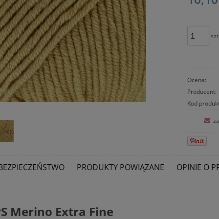
szt
Ocena:
Producent:
Kod produk
za
BEZPIECZEŃSTWO
PRODUKTY POWIĄZANE
OPINIE O P
 Merino Extra Fine