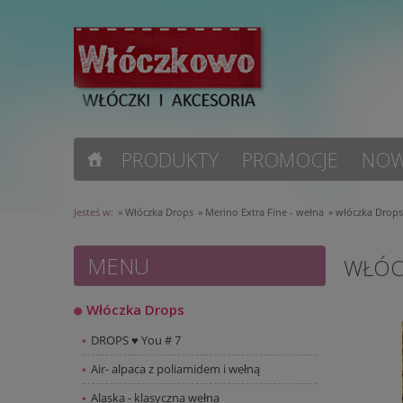
PRODUKTY
PROMOCJE
NOW
Jesteś w:
»
Włóczka Drops
»
Merino Extra Fine - wełna
»
włóczka Drops
MENU
WŁÓC
Włóczka Drops
DROPS ♥ You # 7
Air- alpaca z poliamidem i wełną
Alaska - klasyczna wełna