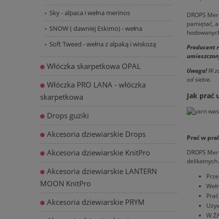
Sky - alpaca i wełna merinos
DROPS Merin
pamiętać, a
SNOW ( dawniej Eskimo) - wełna
hodowanych 
Soft Tweed - wełna z alpaką i wiskozą
Producent r
umieszczony
Włóczka skarpetkowa OPAL
Uwaga!
W za
od siebie.
Włóczka PRO LANA - włóczka
Jak prać 
skarpetkowa
Drops guziki
Akcesoria dziewiarskie Drops
Prać w pra
Akcesoria dziewiarskie KnitPro
DROPS Merin
delikatnych
Akcesoria dziewiarskie LANTERN
Prze
MOON KnitPro
Wełn
Prać
Akcesoria dziewiarskie PRYM
Używ
W ŻA