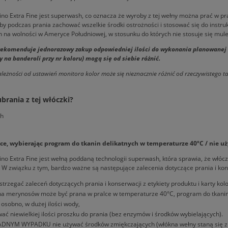
o Extra Fine jest superwash, co oznacza że wyroby z tej wełny można prać w pra
by podczas prania zachować wszelkie środki ostrożności i stosować się do instrukc
na wolności w Ameryce Południowej, w stosunku do których nie stosuje się mules
ekomenduje jednorazowy zakup odpowiedniej ilości do wykonania planowanej dz
 na banderoli przy nr koloru) mogą się od siebie różnić.
leżności od ustawień monitora kolor może się nieznacznie różnić od rzeczywistego 
ubrania z tej włóczki?
lce, wybierając program do tkanin delikatnych w temperaturze 40ºC / nie u
o Extra Fine jest wełną poddaną technologii superwash, która sprawia, że włóc
. W związku z tym, bardzo ważne są następujące zalecenia dotyczące prania i kon
strzegać zaleceń dotyczących prania i konserwacji z etykiety produktu i karty kol
a merynosów może być prana w pralce w temperaturze 40°C, program do tkanin 
 osobno, w dużej ilości wody,
ać niewielkiej ilości proszku do prania (bez enzymów i środków wybielających).
DNYM WYPADKU nie używać środków zmiękczających (włókna wełny staną się zbyt