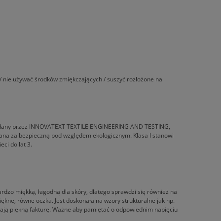
 / nie używać środków zmiękczających / suszyć rozłożone na
I, wydany przez INNOVATEXT TEXTILE ENGINEERING AND TESTING,
nana za bezpieczną pod względem ekologicznym. Klasa I stanowi
ci do lat 3.
rdzo miękką, łagodną dla skóry, dlatego sprawdzi się również na
iękne, równe oczka. Jest doskonała na wzory strukturalne jak np.
adają piękną fakturę. Ważne aby pamiętać o odpowiednim napięciu