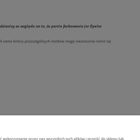
ianiny ze względu na to, że partie farbowania (nr Dyelot
 tak samo kolory poszczególnych motków mogą nieznacznie
różnić się
wykorzystanie przez nas wszystkich tych plików i przejść do sklepu lub