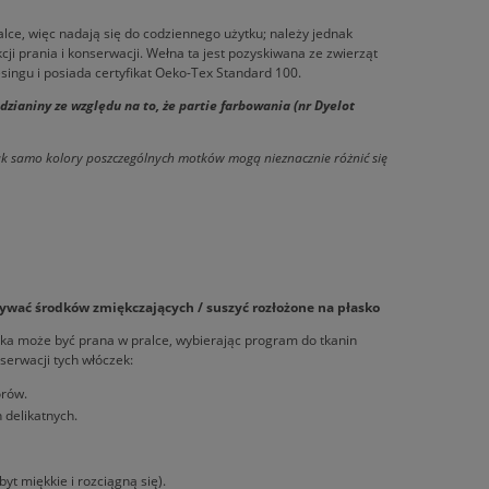
lce, więc nadają się do codziennego użytku; należy jednak
ji prania i konserwacji. Wełna ta jest pozyskiwana ze zwierząt
ingu i posiada certyfikat Oeko-Tex Standard 100.
ianiny ze względu na to, że partie farbowania (nr Dyelot
tak samo kolory poszczególnych motków mogą nieznacznie różnić się
żywać środków zmiękczających / suszyć rozłożone na płasko
zka może być prana w pralce, wybierając program do tkanin
serwacji tych włóczek:
orów.
delikatnych.
 miękkie i rozciągną się).