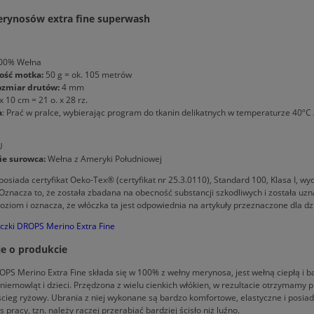
rynosów extra fine superwash
00% Wełna
ość motka:
50 g = ok. 105 metrów
ozmiar drutów:
4 mm
x 10 cm = 21 o. x 28 rz.
a
: Prać w pralce, wybierając program do tkanin delikatnych w temperaturze 40ºC
U
e surowca:
Wełna z Ameryki Południowej
posiada certyfikat Oeko-Tex® (certyfikat nr 25.3.0110), Standard 100, Klasa 
nacza to, że została zbadana na obecność substancji szkodliwych i została uz
oziom i oznacza, że włóczka ta jest odpowiednia na artykuły przeznaczone dla dzie
czki DROPS Merino Extra Fine
je o produkcie
PS Merino Extra Fine składa się w 100% z wełny merynosa, jest wełną ciepłą i ba
 niemowląt i dzieci. Przędzona z wielu cienkich włókien, w rezultacie otrzymamy p
ścieg ryżowy. Ubrania z niej wykonane są bardzo komfortowe, elastyczne i posi
s pracy, tzn. należy raczej przerabiać bardziej ścisło niż luźno.