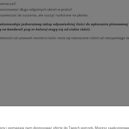
namaczać!
pozostawiać długo wilgotnych ubrań w pralce!
rozwieszać do suszenia, ale suszyć rozłożone na płasko.
ekomenduje jednorazowy zakup odpowiedniej ilości do wykonania planowanej dz
 na banderoli przy nr koloru) mogą się od siebie różnić.
leżności od ustawień monitora kolor może się nieznacznie różnić od rzeczywistego
MOJE KONTO
INFORMACJE
trony i pomagają nam dostosować ofertę do Twoich potrzeb. Możesz zaakceptować 