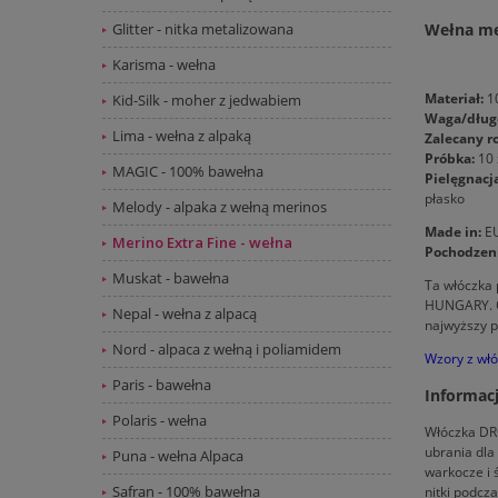
Glitter - nitka metalizowana
Wełna me
Karisma - wełna
Materiał:
1
Kid-Silk - moher z jedwabiem
Waga/dług
Lima - wełna z alpaką
Zalecany r
Próbka:
10 
MAGIC - 100% bawełna
Pielęgnacj
płasko
Melody - alpaka z wełną merinos
Made in:
E
Merino Extra Fine - wełna
Pochodzeni
Muskat - bawełna
Ta włóczka 
HUNGARY. Oz
Nepal - wełna z alpacą
najwyższy p
Nord - alpaca z wełną i poliamidem
Wzory z włó
Paris - bawełna
Informac
Polaris - wełna
Włóczka DRO
ubrania dla
Puna - wełna Alpaca
warkocze i 
Safran - 100% bawełna
nitki podcza