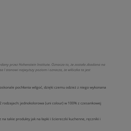
ydany przez Hohenstein Institute. Oznacza to, że została zbadana na
a I stanowi najwyższy poziom i oznacza, że włóczka ta jest
doskonale pochłania wilgoć, dzięki czemu odzież z niego wykonana
 2 rodzajach: jednokolorowa (uni colour) w 100% z czesankowej
na takie produkty jak na łapki i ściereczki kuchenne, ręczniki i