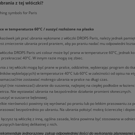
ubrania z tej włóczki?
lce w temperaturze 60ºC / suszyć rozłożone na płasko
skazówek jak prać ubrania wykonane z włóczki DROPS Paris, należy jednak pamięt
est zmierzenie ubrania przed praniem, aby po praniu nadać mu odpowiedni kształ
włóczka DROPS Paris uni colour może być prana w temperaturze 60ºC, jednak kolo
 przekraczać 40ºC. W innym razie mogą się zbiec.
nia z tej włóczki mogą być prane w pralce, oddzielnie, wybierając program do tk
dników wybielających) w temperaturze 40ºC lub 60ºC w zależności od opisu na ety
namaczać/nie zostawiać mokrego ubrania w pralce na długi czas.
ożyć (nie rozwieszać) ubranie do suszenia, najlepiej na ciepłej podłodze w łazien
etrza. Nie wystawiać ubrania na bezpośrednie działanie promieni słonecznych.
suszyć w suszarce bębnowej.
lkie nierówności powinny się wyrównać po praniu lub po lekkim prasowaniu za 
prasować bezpośrednio po ubraniu. Na ubrania położyć mokrą ściereczkę i dopi
i łączysz tą włóczkę z inną, ogólna zasada, która powinna być stosowana w odnies
czących bardziej delikatnej z nich.
ekomenduje jednorazowy zakup odpowiedniej ilości do wykonania planowanej dzi