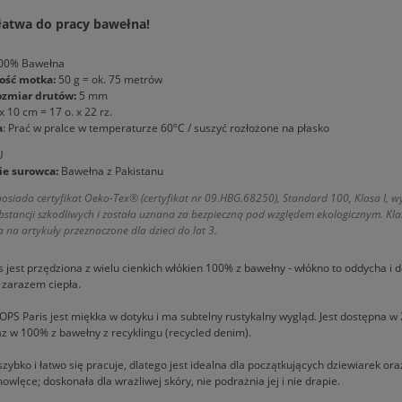
łatwa do pracy bawełna!
00% Bawełna
ość motka:
50 g = ok. 75 metrów
ozmiar drutów:
5 mm
x 10 cm = 17 o. x 22 rz.
a
: Prać w pralce w temperaturze 60ºC / suszyć rozłożone na płasko
U
e surowca:
Bawełna z Pakistanu
osiada certyfikat Oeko-Tex® (certyfikat nr 09.HBG.68250), Standard 100, Klasa I, w
stancji szkodliwych i została uznana za bezpieczną pod względem ekologicznym. Klas
na artykuły przeznaczone dla dzieci do lat 3.
 jest przędziona z wielu cienkich włókien 100% z bawełny - włókno to oddycha i 
a zarazem ciepła.
PS Paris jest miękka w dotyku i ma subtelny rustykalny wygląd. Jest dostępna w
z w 100% z bawełny z recyklingu (recycled denim).
zybko i łatwo się pracuje, dlatego jest idealna dla początkujących dziewiarek oraz 
mowlęce; doskonała dla wrażliwej skóry, nie podrażnia jej i nie drapie.