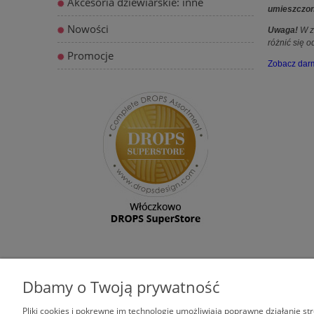
Akcesoria dziewiarskie: inne
umieszczony
Nowości
Uwaga!
W z
różnić się o
Promocje
Zobacz dar
Dbamy o Twoją prywatność
ZAKUPY
POMOC
Pliki cookies i pokrewne im technologie umożliwiają poprawne działanie s