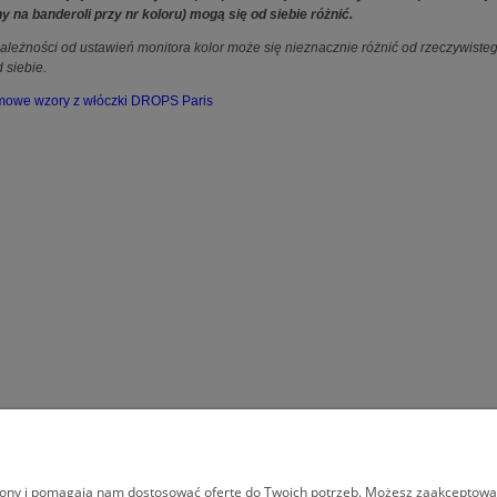
 na banderoli przy nr koloru) mogą się od siebie różnić.
ależności od ustawień monitora kolor może się nieznacznie różnić od rzeczywist
d siebie.
mowe wzory z włóczki DROPS Paris
MOJE KONTO
INFORMACJE
trony i pomagają nam dostosować ofertę do Twoich potrzeb. Możesz zaakceptować 