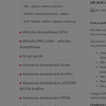
Jak prać 
Sky - alpaca i wełna merinos
SNOW ( dawniej Eskimo) - wełna
Soft Tweed - wełna z alpaką i wiskozą
Prać w pra
Oto kilka w
Włóczka skarpetkowa OPAL
tak ważne j
Włóczka PRO LANA - włóczka
Generalnie 
nie powinna
skarpetkowa
Ubra
Drops guziki
skła
NIE 
Akcesoria dziewiarskie Drops
Rozł
powi
Akcesoria dziewiarskie KnitPro
Nie 
Wsze
Akcesoria dziewiarskie LANTERN
Nie 
MOON KnitPro
Uwaga: jeśl
Akcesoria dziewiarskie PRYM
zaleceń doty
Producent r