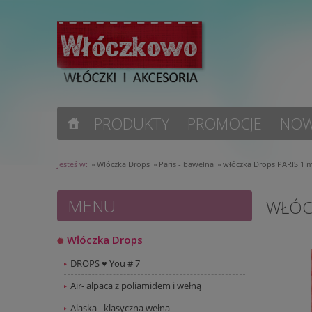
PRODUKTY
PROMOCJE
NOW
Jesteś w:
»
Włóczka Drops
»
Paris - bawełna
»
włóczka Drops PARIS 1 
MENU
WŁÓC
Włóczka Drops
DROPS ♥ You # 7
Air- alpaca z poliamidem i wełną
Alaska - klasyczna wełna