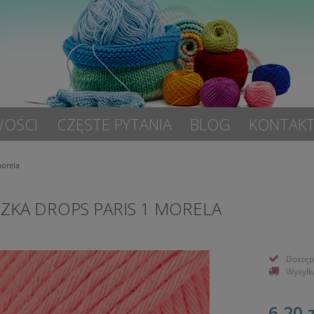
OŚCI
CZĘSTE PYTANIA
BLOG
KONTAK
morela
ZKA DROPS PARIS 1 MORELA
Dostęp
Wysyłk
6,20 z