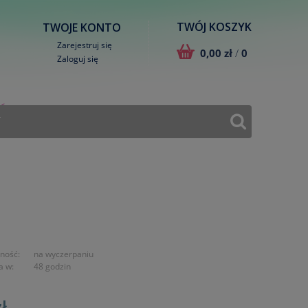
TWÓJ KOSZYK
TWOJE KONTO
Zarejestruj się
0,00 zł
/
0
Zaloguj się
T
ność:
na wyczerpaniu
a w:
48 godzin
ł