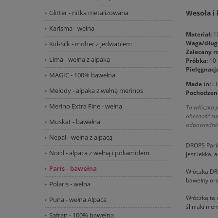
Glitter - nitka metalizowana
Wesoła i 
Karisma - wełna
Materiał:
1
Waga/dług
Kid-Silk - moher z jedwabiem
Zalecany r
Lima - wełna z alpaką
Próbka:
10 
Pielęgnacj
MAGIC - 100% bawełna
Made in:
E
Melody - alpaka z wełną merinos
Pochodzeni
Merino Extra Fine - wełna
Ta włóczka p
obecność sub
Muskat - bawełna
odpowiednia 
Nepal - wełna z alpacą
DROPS Paris
Nord - alpaca z wełną i poliamidem
jest lekka, 
Paris - bawełna
Włóczka DRO
bawełny ora
Polaris - wełna
Włóczką tą s
Puna - wełna Alpaca
śliniaki nie
Safran - 100% bawełna