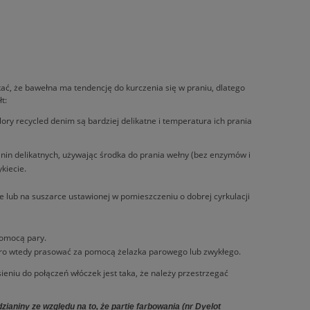
ać, że bawełna ma tendencję do kurczenia się w praniu, dlatego
t:
ry recycled denim są bardziej delikatne i temperatura ich prania
anin delikatnych, używając środka do prania wełny (bez enzymów i
kiecie.
ce lub na suszarce ustawionej w pomieszczeniu o dobrej cyrkulacji
pomocą pary.
ero wtedy prasować za pomocą żelazka parowego lub zwykłego.
ieniu do połączeń włóczek jest taka, że należy przestrzegać
aniny ze względu na to, że partie farbowania (nr Dyelot