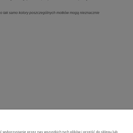
ego tak samo kolory poszczególnych motków mogą nieznacznie
wykorzystanie przez nas wszystkich tych plików i przejść do sklepu lub