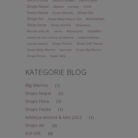
DROPS Puna
DROPS Andes
DROPS Wish
Drops Nepal
alpaca
nord
melody
Drops Alpaca
Drops Sky
Drops Melody
Drops Air
wiosna/lato
Drops Baby Alpaca Silk
Drops Snow
Drops Kid-Silk
Dekoracja
szydełko
Resztki włóczki
serce
Walentynki
wzory na lato, wzory na wiosnę
nowa kolekcja
urocze swetry
Drops Polaris
Drops Soft Tweed
Drops Baby Merino
karisma
Drops Big Merino
Drops Fiesta
Super Sale
KATEGORIE BLOG
Big Merino
(1)
Drops Nepal
(1)
Drops Flora
(1)
Drops Fiesta
(1)
kolekcja wiosna & lato 2023
(1)
Drops Air
(2)
Kid-Silk
(0)