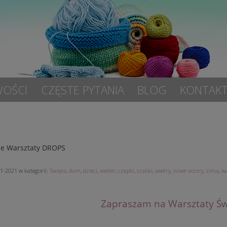
OŚCI
CZĘSTE PYTANIA
BLOG
KONTAK
ne Warsztaty DROPS
11-2021
w kategorii:
Święta
,
dom
,
dzieci
,
sweter
,
czapki
,
szaliki
,
swetry
,
nowe wzory
,
zima
,
wa
Zapraszam na Warsztaty Ś