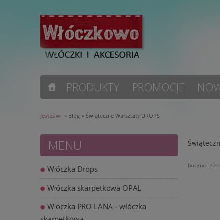
PRODUKTY
PROMOCJE
NOW
Jesteś w:
»
Blog
»
Świąteczne Warsztaty DROPS
MENU
Świątecz
Dodano:
27-
Włóczka Drops
Włóczka skarpetkowa OPAL
Włóczka PRO LANA - włóczka
skarpetkowa