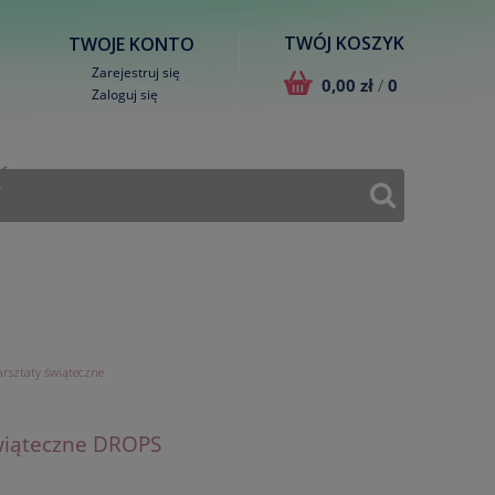
TWÓJ KOSZYK
TWOJE KONTO
Zarejestruj się
0,00 zł
/
0
Zaloguj się
T
rsztaty świąteczne
wiąteczne DROPS