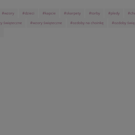
#wzory
#dzieci
#kapcie
#skarpety
#torby
#pledy
#ch
ty świąteczne
#wzory świąteczne
#ozdoby na choinkę
#ozdoby świą
i