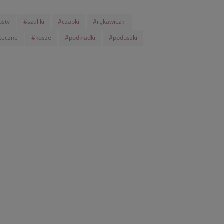
usty
#szaliki
#czapki
#rękawiczki
teczne
#kosze
#podkładki
#poduszki