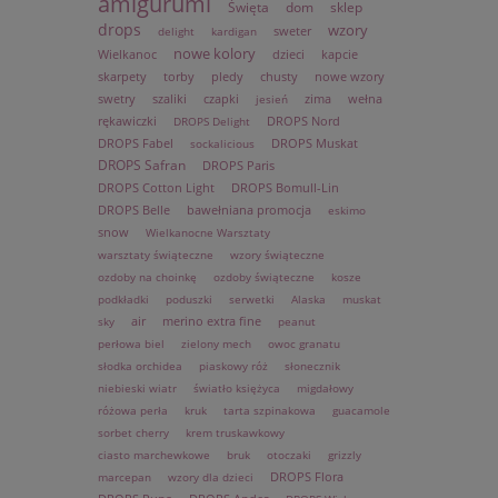
amigurumi
Święta
dom
sklep
drops
wzory
sweter
delight
kardigan
nowe kolory
Wielkanoc
dzieci
kapcie
skarpety
torby
pledy
chusty
nowe wzory
swetry
szaliki
czapki
zima
wełna
jesień
rękawiczki
DROPS Nord
DROPS Delight
DROPS Fabel
DROPS Muskat
sockalicious
DROPS Safran
DROPS Paris
DROPS Cotton Light
DROPS Bomull-Lin
DROPS Belle
bawełniana promocja
eskimo
snow
Wielkanocne Warsztaty
warsztaty świąteczne
wzory świąteczne
ozdoby na choinkę
ozdoby świąteczne
kosze
podkładki
poduszki
serwetki
Alaska
muskat
air
merino extra fine
sky
peanut
perłowa biel
zielony mech
owoc granatu
słodka orchidea
piaskowy róż
słonecznik
niebieski wiatr
światło księżyca
migdałowy
różowa perła
kruk
tarta szpinakowa
guacamole
sorbet cherry
krem truskawkowy
ciasto marchewkowe
bruk
otoczaki
grizzly
DROPS Flora
marcepan
wzory dla dzieci