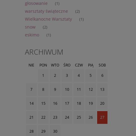
głosowanie
(1)
warsztaty świąteczne
(2)
Wielkanocne Warsztaty
(1)
snow
(2)
eskimo
(1)
ARCHIWUM
NIE
PON
WTO
ŚRO
CZW
PIĄ
SOB
1
2
3
4
5
6
7
8
9
10
11
12
13
14
15
16
17
18
19
20
21
22
23
24
25
26
27
28
29
30