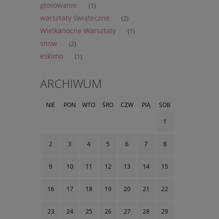
głosowanie
(1)
warsztaty świąteczne
(2)
Wielkanocne Warsztaty
(1)
snow
(2)
eskimo
(1)
ARCHIWUM
NIE
PON
WTO
ŚRO
CZW
PIĄ
SOB
1
2
3
4
5
6
7
8
9
10
11
12
13
14
15
16
17
18
19
20
21
22
23
24
25
26
27
28
29