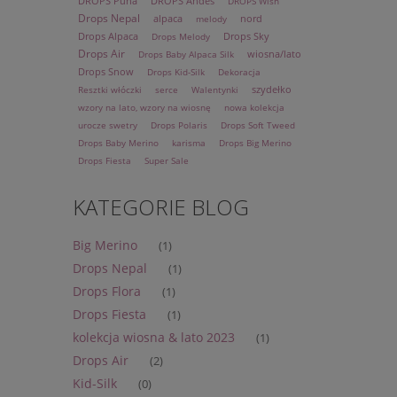
DROPS Puna
DROPS Andes
DROPS Wish
Drops Nepal
alpaca
nord
melody
Drops Alpaca
Drops Sky
Drops Melody
Drops Air
wiosna/lato
Drops Baby Alpaca Silk
Drops Snow
Drops Kid-Silk
Dekoracja
szydełko
Resztki włóczki
serce
Walentynki
wzory na lato, wzory na wiosnę
nowa kolekcja
urocze swetry
Drops Polaris
Drops Soft Tweed
Drops Baby Merino
karisma
Drops Big Merino
Drops Fiesta
Super Sale
KATEGORIE BLOG
Big Merino
(1)
Drops Nepal
(1)
Drops Flora
(1)
Drops Fiesta
(1)
kolekcja wiosna & lato 2023
(1)
Drops Air
(2)
Kid-Silk
(0)