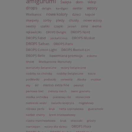
amigurumi
Święta
dom
sklep
drops
wzory
sweter
delight
kardigan
nowe kolory
Wielkanoc
dzieci
kapcie
skarpety
torby
pledy
chusty
nowe wzory
swetry
szaliki
czapki
zima
wełna
jesień
rękawiczki
DROPS Nord
DROPS Delight
DROPS Fabel
DROPS Muskat
sockalicious
DROPS Safran
DROPS Paris
DROPS Cotton Light
DROPS Bomull-Lin
DROPS Belle
bawełniana promocja
eskimo
snow
Wielkanocne Warsztaty
warsztaty świąteczne
wzory świąteczne
ozdoby na choinkę
ozdoby świąteczne
kosze
podkładki
poduszki
serwetki
Alaska
muskat
air
merino extra fine
sky
peanut
perłowa biel
zielony mech
owoc granatu
słodka orchidea
piaskowy róż
słonecznik
niebieski wiatr
światło księżyca
migdałowy
różowa perła
kruk
tarta szpinakowa
guacamole
sorbet cherry
krem truskawkowy
ciasto marchewkowe
bruk
otoczaki
grizzly
DROPS Flora
marcepan
wzory dla dzieci