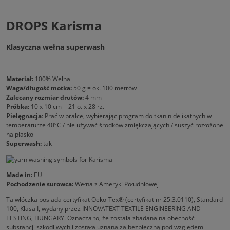
DROPS Karisma
Klasyczna wełna superwash
Materiał:
100% Wełna
Waga/długość motka:
50 g = ok. 100 metrów
Zalecany rozmiar drutów:
4 mm
Próbka:
10 x 10 cm = 21 o. x 28 rz.
Pielęgnacja
: Prać w pralce, wybierając program do tkanin delikatnych w
temperaturze 40ºC / nie używać środków zmiękczających / suszyć rozłożone
na płasko
Superwash:
tak
Made in:
EU
Pochodzenie surowca:
Wełna z Ameryki Południowej
Ta włóczka posiada certyfikat Oeko-Tex® (certyfikat nr 25.3.0110), Standard
100, Klasa I, wydany przez INNOVATEXT TEXTILE ENGINEERING AND
TESTING, HUNGARY. Oznacza to, że została zbadana na obecność
substancji szkodliwych i została uznana za bezpieczną pod względem