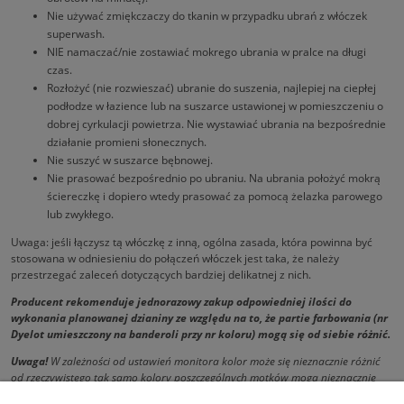
Nie używać zmiękczaczy do tkanin w przypadku ubrań z włóczek
superwash.
NIE namaczać/nie zostawiać mokrego ubrania w pralce na długi
czas.
Rozłożyć (nie rozwieszać) ubranie do suszenia, najlepiej na ciepłej
podłodze w łazience lub na suszarce ustawionej w pomieszczeniu o
dobrej cyrkulacji powietrza. Nie wystawiać ubrania na bezpośrednie
działanie promieni słonecznych.
Nie suszyć w suszarce bębnowej.
Nie prasować bezpośrednio po ubraniu. Na ubrania położyć mokrą
ściereczkę i dopiero wtedy prasować za pomocą żelazka parowego
lub zwykłego.
Uwaga: jeśli łączysz tą włóczkę z inną, ogólna zasada, która powinna być
stosowana w odniesieniu do połączeń włóczek jest taka, że należy
przestrzegać zaleceń dotyczących bardziej delikatnej z nich.
Producent rekomenduje jednorazowy zakup odpowiedniej ilości do
wykonania planowanej dzianiny ze względu na to, że partie farbowania (nr
Dyelot umieszczony na banderoli przy nr koloru) mogą się od siebie różnić.
Uwaga!
W zależności od ustawień monitora kolor może się nieznacznie różnić
od rzeczywistego tak samo kolory poszczególnych motków mogą nieznacznie
różnić się od siebie.