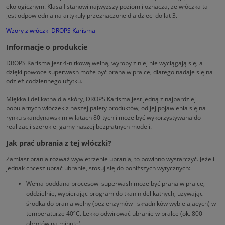
ekologicznym. Klasa I stanowi najwyższy poziom i oznacza, że włóczka ta
jest odpowiednia na artykuły przeznaczone dla dzieci do lat 3.
Wzory z włóczki DROPS Karisma
Informacje o produkcie
DROPS Karisma jest 4-nitkową wełną, wyroby z niej nie wyciągają się, a
dzięki powłoce superwash może być prana w pralce, dlatego nadaje się na
odzież codziennego użytku.
Miękka i delikatna dla skóry, DROPS Karisma jest jedną z najbardziej
popularnych włóczek z naszej palety produktów, od jej pojawienia się na
rynku skandynawskim w latach 80-tych i może być wykorzystywana do
realizacji szerokiej gamy naszej bezpłatnych modeli.
Jak prać ubrania z tej włóczki?
Zamiast prania rozważ wywietrzenie ubrania, to powinno wystarczyć. Jeżeli
jednak chcesz uprać ubranie, stosuj się do poniższych wytycznych:
Wełna poddana procesowi superwash może być prana w pralce,
oddzielnie, wybierając program do tkanin delikatnych, używając
środka do prania wełny (bez enzymów i składników wybielających) w
temperaturze 40ºC. Lekko odwirować ubranie w pralce (ok. 800
obrotów na minutę).