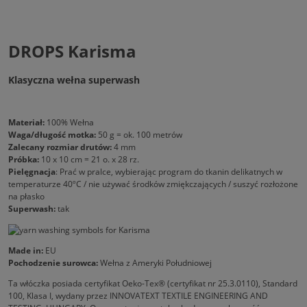
DROPS Karisma
Klasyczna wełna superwash
Materiał:
100% Wełna
Waga/długość motka:
50 g = ok. 100 metrów
Zalecany rozmiar drutów:
4 mm
Próbka:
10 x 10 cm = 21 o. x 28 rz.
Pielęgnacja
: Prać w pralce, wybierając program do tkanin delikatnych w
temperaturze 40ºC / nie używać środków zmiękczających / suszyć rozłożone
na płasko
Superwash:
tak
Made in:
EU
Pochodzenie surowca:
Wełna z Ameryki Południowej
Ta włóczka posiada certyfikat Oeko-Tex® (certyfikat nr 25.3.0110), Standard
100, Klasa I, wydany przez INNOVATEXT TEXTILE ENGINEERING AND