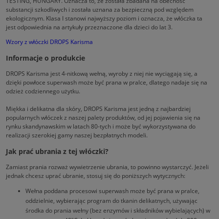
TESTING, HUNGARY. Oznacza to, że została zbadana na obecność
substancji szkodliwych i została uznana za bezpieczną pod względem
ekologicznym. Klasa I stanowi najwyższy poziom i oznacza, że włóczka ta
jest odpowiednia na artykuły przeznaczone dla dzieci do lat 3.
Wzory z włóczki DROPS Karisma
Informacje o produkcie
DROPS Karisma jest 4-nitkową wełną, wyroby z niej nie wyciągają się, a
dzięki powłoce superwash może być prana w pralce, dlatego nadaje się na
odzież codziennego użytku.
Miękka i delikatna dla skóry, DROPS Karisma jest jedną z najbardziej
popularnych włóczek z naszej palety produktów, od jej pojawienia się na
rynku skandynawskim w latach 80-tych i może być wykorzystywana do
realizacji szerokiej gamy naszej bezpłatnych modeli.
Jak prać ubrania z tej włóczki?
Zamiast prania rozważ wywietrzenie ubrania, to powinno wystarczyć. Jeżeli
jednak chcesz uprać ubranie, stosuj się do poniższych wytycznych:
Wełna poddana procesowi superwash może być prana w pralce,
oddzielnie, wybierając program do tkanin delikatnych, używając
środka do prania wełny (bez enzymów i składników wybielających) w