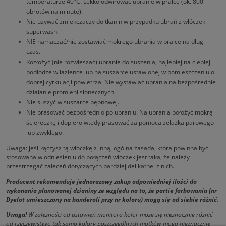
temperaturze 40ºC. Lekko odwirować ubranie w pralce (ok. 800
obrotów na minutę).
Nie używać zmiękczaczy do tkanin w przypadku ubrań z włóczek
superwash.
NIE namaczać/nie zostawiać mokrego ubrania w pralce na długi
czas.
Rozłożyć (nie rozwieszać) ubranie do suszenia, najlepiej na ciepłej
podłodze w łazience lub na suszarce ustawionej w pomieszczeniu o
dobrej cyrkulacji powietrza. Nie wystawiać ubrania na bezpośrednie
działanie promieni słonecznych.
Nie suszyć w suszarce bębnowej.
Nie prasować bezpośrednio po ubraniu. Na ubrania położyć mokrą
ściereczkę i dopiero wtedy prasować za pomocą żelazka parowego
lub zwykłego.
Uwaga: jeśli łączysz tą włóczkę z inną, ogólna zasada, która powinna być
stosowana w odniesieniu do połączeń włóczek jest taka, że należy
przestrzegać zaleceń dotyczących bardziej delikatnej z nich.
Producent rekomenduje jednorazowy zakup odpowiedniej ilości do
wykonania planowanej dzianiny ze względu na to, że partie farbowania (nr
Dyelot umieszczony na banderoli przy nr koloru) mogą się od siebie różnić.
Uwaga!
W zależności od ustawień monitora kolor może się nieznacznie różnić
od rzeczywistego tak samo kolory poszczególnych motków mogą nieznacznie