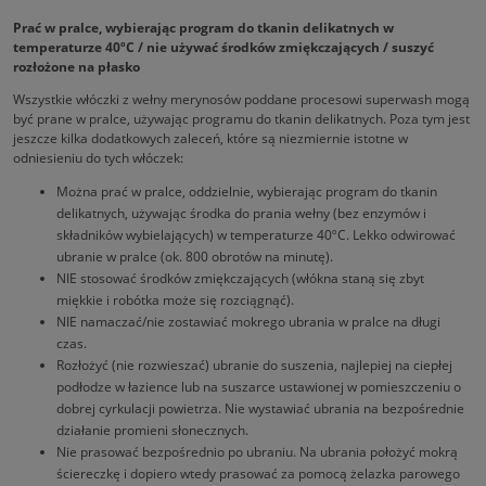
Prać w pralce, wybierając program do tkanin delikatnych w
temperaturze 40ºC / nie używać środków zmiękczających / suszyć
rozłożone na płasko
Wszystkie włóczki z wełny merynosów poddane procesowi superwash mogą
być prane w pralce, używając programu do tkanin delikatnych. Poza tym jest
jeszcze kilka dodatkowych zaleceń, które są niezmiernie istotne w
odniesieniu do tych włóczek:
Można prać w pralce, oddzielnie, wybierając program do tkanin
delikatnych, używając środka do prania wełny (bez enzymów i
składników wybielających) w temperaturze 40ºC. Lekko odwirować
ubranie w pralce (ok. 800 obrotów na minutę).
NIE stosować środków zmiękczających (włókna staną się zbyt
miękkie i robótka może się rozciągnąć).
NIE namaczać/nie zostawiać mokrego ubrania w pralce na długi
czas.
Rozłożyć (nie rozwieszać) ubranie do suszenia, najlepiej na ciepłej
podłodze w łazience lub na suszarce ustawionej w pomieszczeniu o
dobrej cyrkulacji powietrza. Nie wystawiać ubrania na bezpośrednie
działanie promieni słonecznych.
Nie prasować bezpośrednio po ubraniu. Na ubrania położyć mokrą
ściereczkę i dopiero wtedy prasować za pomocą żelazka parowego