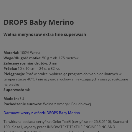
DROPS Baby Merino
Wełna merynosów extra fine superwash
Materiał:
100% Wełna
Waga/długość motka:
50 g = ok. 175 metrów
Zalecany rozmiar drutów:
3 mm
Próbka:
10 x 10 cm = 24 o. x 32 rz.
Pielęgnacja
: Prać w pralce, wybierając program do tkanin delikatnych w
temperaturze 40ºC / nie używać środków zmiękczających / suszyć rozłożone
na płasko
Superwash:
tak
Made in:
EU
Pochodzenie surowca:
Wełna z Ameryki Południowej
Darmowe wzory z włóczki DROPS Baby Merino
Ta włóczka posiada certyfikat Oeko-Tex® (certyfikat nr 25.3.0110), Standard
100, Klasa I, wydany przez INNOVATEXT TEXTILE ENGINEERING AND