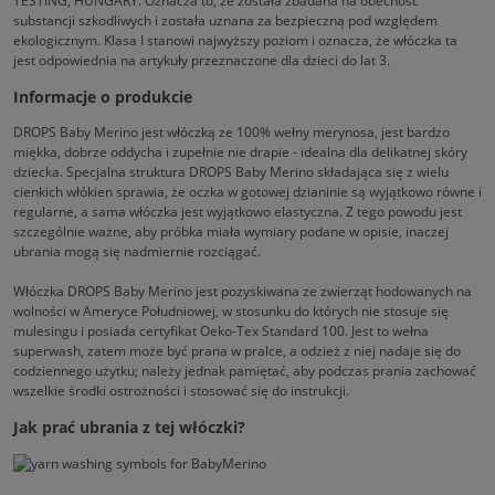
TESTING, HUNGARY. Oznacza to, że została zbadana na obecność
substancji szkodliwych i została uznana za bezpieczną pod względem
ekologicznym. Klasa I stanowi najwyższy poziom i oznacza, że włóczka ta
jest odpowiednia na artykuły przeznaczone dla dzieci do lat 3.
Informacje o produkcie
DROPS Baby Merino jest włóczką ze 100% wełny merynosa, jest bardzo
miękka, dobrze oddycha i zupełnie nie drapie - idealna dla delikatnej skóry
dziecka. Specjalna struktura DROPS Baby Merino składająca się z wielu
cienkich włókien sprawia, że oczka w gotowej dzianinie są wyjątkowo równe i
regularne, a sama włóczka jest wyjątkowo elastyczna. Z tego powodu jest
szczególnie ważne, aby próbka miała wymiary podane w opisie, inaczej
ubrania mogą się nadmiernie rozciągać.
Włóczka DROPS Baby Merino jest pozyskiwana ze zwierząt hodowanych na
wolności w Ameryce Południowej, w stosunku do których nie stosuje się
mulesingu i posiada certyfikat Oeko-Tex Standard 100. Jest to wełna
superwash, zatem może być prana w pralce, a odzież z niej nadaje się do
codziennego użytku; należy jednak pamiętać, aby podczas prania zachować
wszelkie środki ostrożności i stosować się do instrukcji.
Jak prać ubrania z tej włóczki?