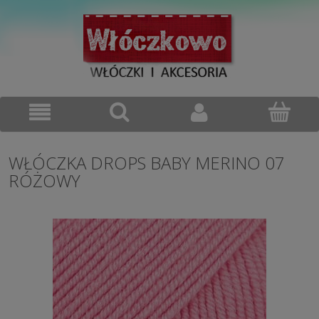
WŁÓCZKA DROPS BABY MERINO 07
RÓŻOWY