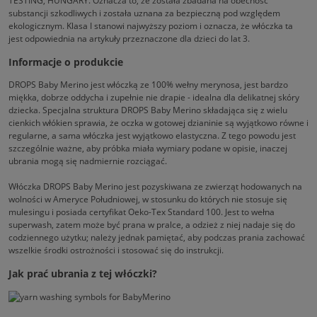
TESTING, HUNGARY. Oznacza to, że została zbadana na obecność
substancji szkodliwych i została uznana za bezpieczną pod względem
ekologicznym. Klasa I stanowi najwyższy poziom i oznacza, że włóczka ta
jest odpowiednia na artykuły przeznaczone dla dzieci do lat 3.
Informacje o produkcie
DROPS Baby Merino jest włóczką ze 100% wełny merynosa, jest bardzo
miękka, dobrze oddycha i zupełnie nie drapie - idealna dla delikatnej skóry
dziecka. Specjalna struktura DROPS Baby Merino składająca się z wielu
cienkich włókien sprawia, że oczka w gotowej dzianinie są wyjątkowo równe i
regularne, a sama włóczka jest wyjątkowo elastyczna. Z tego powodu jest
szczególnie ważne, aby próbka miała wymiary podane w opisie, inaczej
ubrania mogą się nadmiernie rozciągać.
Włóczka DROPS Baby Merino jest pozyskiwana ze zwierząt hodowanych na
wolności w Ameryce Południowej, w stosunku do których nie stosuje się
mulesingu i posiada certyfikat Oeko-Tex Standard 100. Jest to wełna
superwash, zatem może być prana w pralce, a odzież z niej nadaje się do
codziennego użytku; należy jednak pamiętać, aby podczas prania zachować
wszelkie środki ostrożności i stosować się do instrukcji.
Jak prać ubrania z tej włóczki?