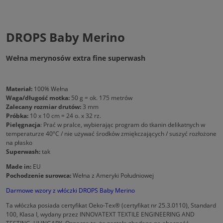
DROPS Baby Merino
Wełna merynosów extra fine superwash
Materiał:
100% Wełna
Waga/długość motka:
50 g = ok. 175 metrów
Zalecany rozmiar drutów:
3 mm
Próbka:
10 x 10 cm = 24 o. x 32 rz.
Pielęgnacja
: Prać w pralce, wybierając program do tkanin delikatnych w
temperaturze 40ºC / nie używać środków zmiękczających / suszyć rozłożone
na płasko
Superwash:
tak
Made in:
EU
Pochodzenie surowca:
Wełna z Ameryki Południowej
Darmowe wzory z włóczki DROPS Baby Merino
Ta włóczka posiada certyfikat Oeko-Tex® (certyfikat nr 25.3.0110), Standard
100, Klasa I, wydany przez INNOVATEXT TEXTILE ENGINEERING AND