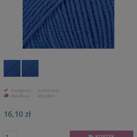
Dostępność:
średnia ilość
Wysyłka w:
48 godzin
16,10 zł
KOSZYK