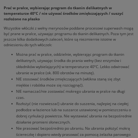
Prać w pralce, wybierając program do tkanin delikatnych w
temperaturze 40ºC / nie używać środków zmiękczających / suszyć
rozłożone na płasko
Wszystkie włóczki z wełny merynosów poddane procesowi superwash mogą
być prane w pralce, używając programu do tkanin delikatnych. Poza tym jest
jeszcze kilka dodatkowych zaleceń, które są niezmiernie istotne w
odniesieniu do tych włóczek:
Można prać w pralce, oddzielnie, wybierając program do tkanin
delikatnych, używając środka do prania wełny (bez enzymów i
składników wybielających) w temperaturze 40ºC. Lekko odwirować
ubranie w pralce (ok. 800 obrotów na minutę).
NIE stosować środków zmiękczających (włókna staną się zbyt
miękkie i robótka może się rozciągnąć).
NIE namaczać/nie zostawiać mokrego ubrania w pralce na długi
czas.
Rozłożyć (nie rozwieszać) ubranie do suszenia, najlepiej na ciepłej
podłodze w łazience lub na suszarce ustawionej w pomieszczeniu o
dobrej cyrkulacji powietrza. Nie wystawiać ubrania na bezpośrednie
działanie promieni słonecznych.
Nie prasować bezpośrednio po ubraniu. Na ubrania położyć mokrą
ściereczkę i dopiero wtedy prasować za pomocą żelazka parowego